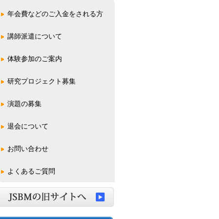
年会費などのご入金をされる方
講師派遣について
体験参加のご案内
一般の方
学校関係の方
研究プロジェクト募集
演題の募集
学術総会(全国大会)
学術集会
東日本支部
西日本支部
超音波ハンズオンセミナー
退会について
お問い合わせ
よくあるご質問