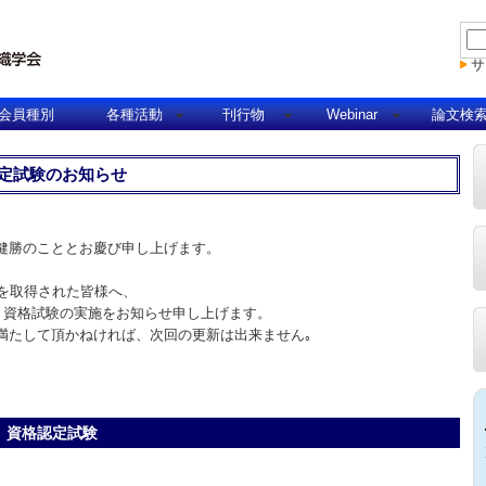
サ
会員種別
各種活動
刊行物
Webinar
論文検
認定試験のお知らせ
健勝のこととお慶び申し上げます。
トを取得された皆様へ、
 資格試験の実施をお知らせ申し上げます。
満たして頂かねければ、次回の更新は出来ません｡
 資格認定試験