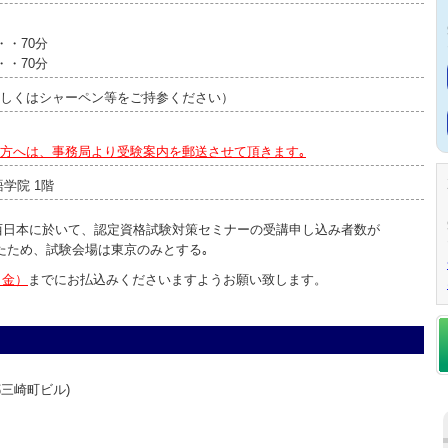
・70分
・70分
しくはシャーペン等をご持参ください）
方へは、事務局より受験案内を郵送させて頂きます｡
学院 1階
･西日本に於いて、認定資格試験対策セミナーの受講申し込み者数が
たため、試験会場は東京のみとする｡
（金）
までにお払込みくださいますようお願い致します。
都三崎町ビル)