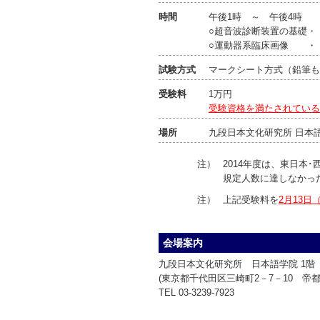
時間
午後1時 ～ 午後4時
○超音波診断装置の基礎・・
○運動器系臨床画像 ・・
試験方式
マークシート方式（鉛筆も
受験料
1万円
受験資格を満たされている
場所
九段日本文化研究所 日本語
注）
2014年度は、東日本
規定人数に達しなかっ
注）
上記受験料を
2月13日
会場案内
九段日本文化研究所 日本語学院 1階
(東京都千代田区三崎町2－7－10 帝
TEL 03-3239-7923