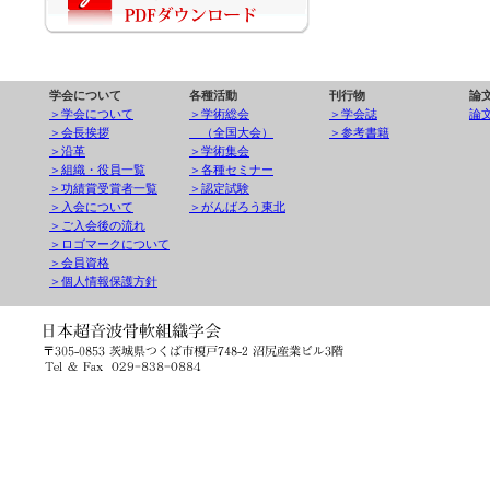
学会について
各種活動
刊行物
論
＞学会について
＞学術総会
＞学会誌
論
＞会長挨拶
（全国大会）
＞参考書籍
＞沿革
＞学術集会
＞組織・役員一覧
＞各種セミナー
＞功績賞受賞者一覧
＞認定試験
＞入会について
＞がんばろう東北
＞ご入会後の流れ
＞ロゴマークについて
＞会員資格
＞個人情報保護方針