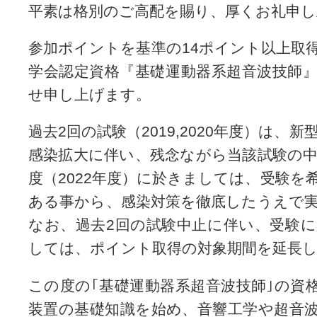
平素は格別のご高配を賜り、厚くお礼申し
参加ポイントを基準の14ポイント以上取
学会認定資格『基礎運動器系超音波技師
せ申し上げます。
過去2回の試験（2019,2020年度）は
感染拡大に伴い、残念ながら当該試験の
度（2022年度）に於きましては、受験を
ある事から、感染対策を徹底したうえで
なお、過去2回の試験中止に伴い、受験
しては、ポイント取得の対象期間を延長
この度の｢基礎運動器系超音波技師｣の資
装置の基礎知識を始め、音響工学や超音