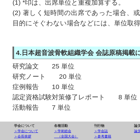
(1) *印は、出席単位と重複加算する。
(2) 著しく短時間の出席であった場合、
目的にそぐわない場合などには、単位取
4.日本超音波骨軟組織学会 会誌原稿掲載
研究論文 25 単位
研究ノート 20 単位
症例報告 10 単位
認定資格試験対策修了レポート 8 単位
活動報告 7 単位
学会について
各種活動
刊行物
論
＞学会について
＞学術総会
＞学会誌
論
＞会長挨拶
（全国大会）
＞参考書籍