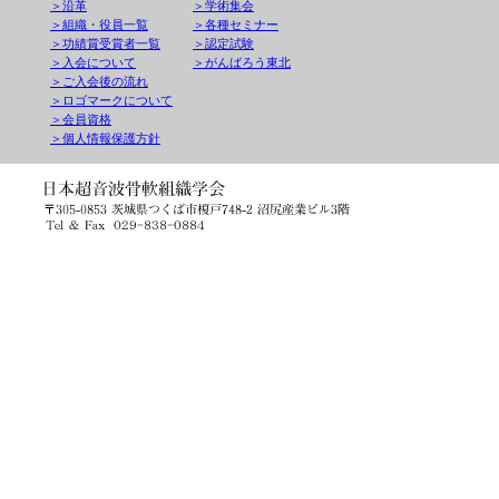
＞沿革
＞学術集会
＞組織・役員一覧
＞各種セミナー
＞功績賞受賞者一覧
＞認定試験
＞入会について
＞がんばろう東北
＞ご入会後の流れ
＞ロゴマークについて
＞会員資格
＞個人情報保護方針