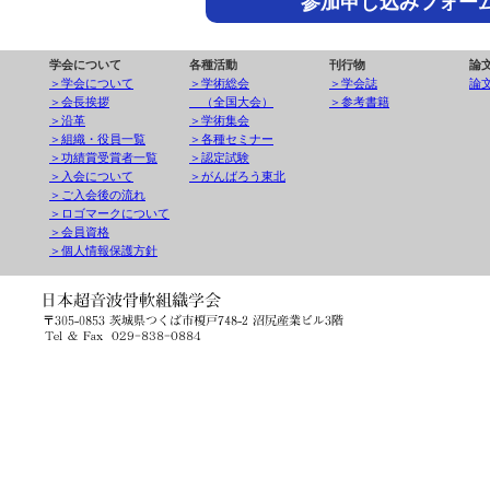
参加申し込みフォー
学会について
各種活動
刊行物
論
＞学会について
＞学術総会
＞学会誌
論
＞会長挨拶
（全国大会）
＞参考書籍
＞沿革
＞学術集会
＞組織・役員一覧
＞各種セミナー
＞功績賞受賞者一覧
＞認定試験
＞入会について
＞がんばろう東北
＞ご入会後の流れ
＞ロゴマークについて
＞会員資格
＞個人情報保護方針