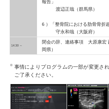
報告」
渡辺正哉（群馬県）
6 ）「整骨院における肋骨骨折
守永和哉（大阪府）
閉会の辞、連絡事項 大原康宏
14:30 ～
岡県）
事情によりプログラムの一部が変更さ
ご了承ください。