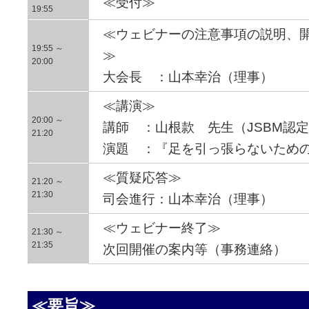
≪受付≫
19:55
≪ウェビナーの注意事項の説明、
19:55 ～
≫
20:00
大会長 ：山本幸治（理事）
≪講演≫
20:00 ～
講師 ：山根款 先生（JSBM認定
21:20
演題 ：『足を引っ張らないため
≪質疑応答≫
21:20 ～
21:30
司会進行：山本幸治（理事）
≪ウェビナー終了≫
21:30 ～
21:35
次回開催の案内等（事務連絡）
≪要旨≫