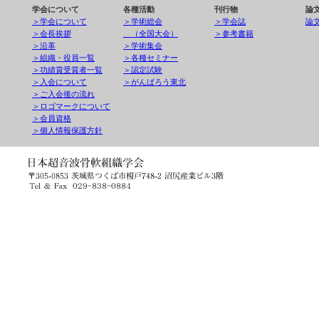
学会について
各種活動
刊行物
論
＞学会について
＞学術総会
＞学会誌
論
＞会長挨拶
（全国大会）
＞参考書籍
＞沿革
＞学術集会
＞組織・役員一覧
＞各種セミナー
＞功績賞受賞者一覧
＞認定試験
＞入会について
＞がんばろう東北
＞ご入会後の流れ
＞ロゴマークについて
＞会員資格
＞個人情報保護方針