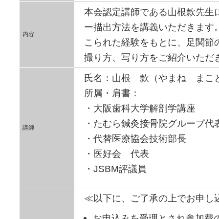
本会認定講師である山根款先生
ー描出方法を講義いただきます
内容
こられた経験をもとに、足関節
撮り方、写り方をご紹介いただ
氏名：山根 款（やまね まこ
所属・肩書：
・大阪歯科大学解剖学講座
・たむら鍼灸接骨院グループ代
講師
・代替医療協会技術部長
・医好会 代表
・JSBM評議員
≪以下に、ご了承の上でお申し
お申込みを受理とされ参加費