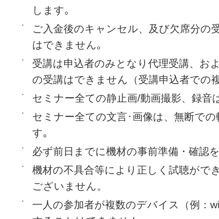
します｡
・
ご入金後のキャンセル、及び欠席分の
はできません｡
・
受講は申込者のみとなり代理受講、お
の受講はできません（受講申込者での
・
セミナー全ての静止画/動画撮影、録音
・
セミナー全ての文言･画像は、無断での
す｡
・
必ず前日までに機材の事前準備・確認
・
機材の不具合等により正しく試聴がで
ございません。
・
一人の参加者が複数のデバイス（例：wind