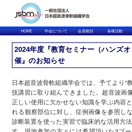
HOME
学会について
会員種別
各種活動
2024年度『教育セミナー（ハンズ
催』のお知らせ
日本超音波骨軟組織学会では、予てより“
技講習に取り組んできました。超音波画
正しい使用に欠かせない知識を学ぶ内容
れる観察部位に対し、症例画像を参照し
診断装置を使った実習で臨床的な活用方
す。現地参加の方々には希望頂いた3ブ