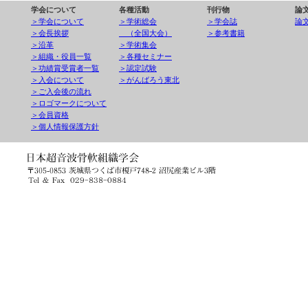
学会について
各種活動
刊行物
論
＞学会について
＞学術総会
＞学会誌
論
＞会長挨拶
（全国大会）
＞参考書籍
＞沿革
＞学術集会
＞組織・役員一覧
＞各種セミナー
＞功績賞受賞者一覧
＞認定試験
＞入会について
＞がんばろう東北
＞ご入会後の流れ
＞ロゴマークについて
＞会員資格
＞個人情報保護方針