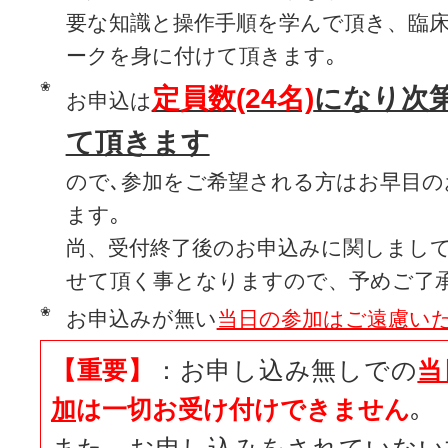
要な知識と操作手順を学んで頂き、臨
ークを身に付けて頂きます｡
❀
定員数(24名)
になり次
お申込は
て頂きます
ので､参加をご希望される方はお早目の
ます｡
尚、受付終了後のお申込みに関しまし
せて頂く事となりますので、予めご了
❀
お申込みが無い
当日の参加はご遠慮いた
【重要】
：お申し込み無しでの
当
加
は一切お受け付けできません
｡
また、
お申し込みをされていない