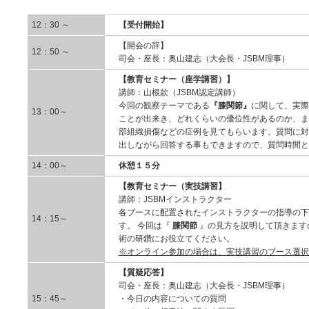
12：30 ～
【受付開始】
【開会の辞】
12：50 ～
司会・座長：奥山建志（大会長・JSBM理事）
【教育セミナー（座学講習）】
講師：山根款（JSBM認定講師）
今回の観察テーマである
『膝関節』
に関して、実際
13：00～
ことが出来き、どれくらいの優位性があるのか、ま
部組織損傷などの症例を見てもらいます。質問に対
出しながら回答する事もできますので、質問時間と
14：00～
休憩１５分
【教育セミナー（実技講習】
講師：JSBMインストラクター
各ブースに配置されたインストラクターの指導の下
14：15～
す。 今回は『
膝関節
』の見方を説明して頂きます
術の研鑽にお役立てください。
※オンライン参加の場合は、実技講習のブース選択
【質疑応答】
司会・座長：奥山建志（大会長・JSBM理事）
15：45～
・今日の内容についての質問