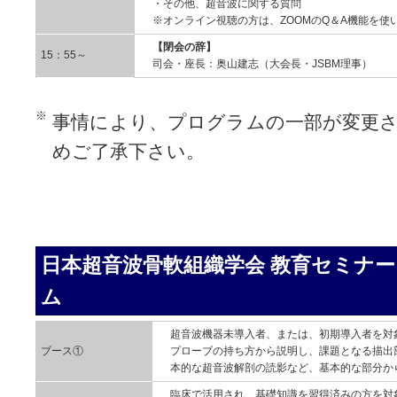
・その他、超音波に関する質問
※オンライン視聴の方は、ZOOMのQ＆A機能を使
【閉会の辞】
15：55～
司会・座長：奥山建志（大会長・JSBM理事）
事情により、プログラムの一部が変更
めご了承下さい。
日本超音波骨軟組織学会 教育セミナー
ム
超音波機器未導入者、または、初期導入者を対
ブース①
プローブの持ち方から説明し、課題となる描出
本的な超音波解剖の読影など、基本的な部分か
臨床で活用され、基礎知識を習得済みの方を対