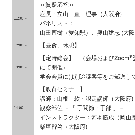
≪質疑応答≫
座長・立山 直 理事（大阪府)
11:30 ～
パネリスト：
山田直樹（愛知県）、奥山建志 (大阪府
【昼食、休憩】
12:00 ～
【定時総会】 （会場およびZoom
にて開催）
13:00 ～
学会会員には別途議案等をご郵送し
【教育セミナー】
講師：山根 款・認定講師（大阪府)
観察部位 －「 手関節・手部 」－
14:00 ～
インストラクター：河本勝成（岡山県
柴垣智啓（大阪府)