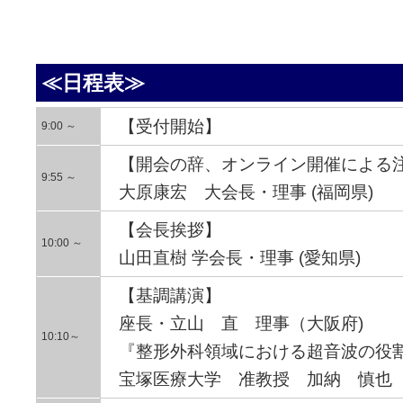
≪日程表≫
【受付開始】
9:00 ～
【開会の辞、オンライン開催による
9:55 ～
大原康宏 大会長・理事 (福岡県)
【会長挨拶】
10:00 ～
山田直樹 学会長・理事 (愛知県)
【基調講演】
座長・立山 直 理事（大阪府)
10:10～
『整形外科領域における超音波の役
宝塚医療大学 准教授 加納 慎也