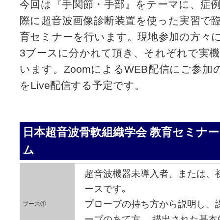
今回は
『手関節・手部』
をテーマに、症
際に超音波画像診断装置を使った実習で
育セミナーを行います。現地参加の方々
3ブースに分かれて頂き、それぞれで実
います。ZoomによるWEB配信にご参加
をLive配信する予定です。
日本超音波骨軟組織学会 教育セミナー
ム
超音波機器未導入者、または、
ースです｡
プローブの持ち方から説明し、
ブース①
ーブのあて方、 描出された基