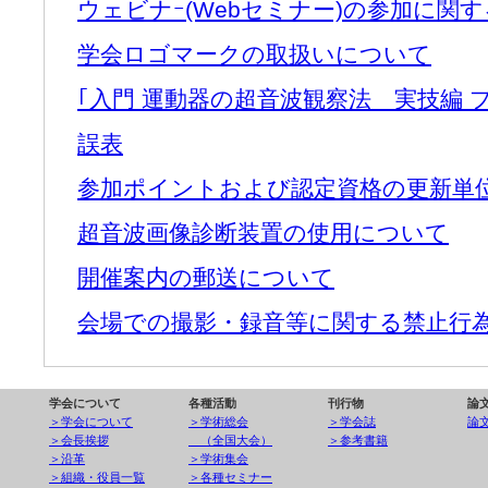
ウェビナｰ(Webセミナー)の参加に関
学会ロゴマークの取扱いについて
｢入門 運動器の超音波観察法 実技編 
誤表
参加ポイントおよび認定資格の更新単
超音波画像診断装置の使用について
開催案内の郵送について
会場での撮影・録音等に関する禁止行
学会について
各種活動
刊行物
論
＞学会について
＞学術総会
＞学会誌
論
＞会長挨拶
（全国大会）
＞参考書籍
＞沿革
＞学術集会
＞組織・役員一覧
＞各種セミナー